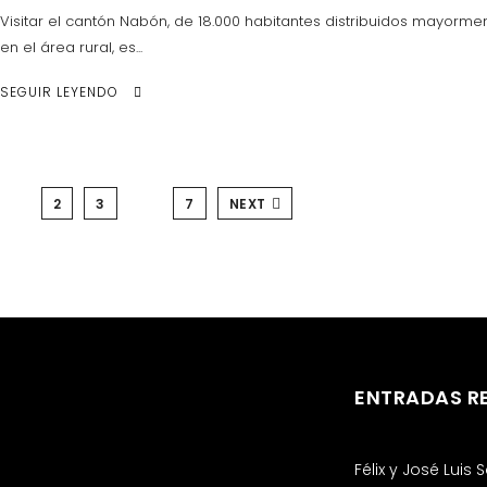
Visitar el cantón Nabón, de 18.000 habitantes distribuidos mayorme
en el área rural, es...
SEGUIR LEYENDO
1
2
3
…
7
NEXT
ENTRADAS R
Félix y José Luis