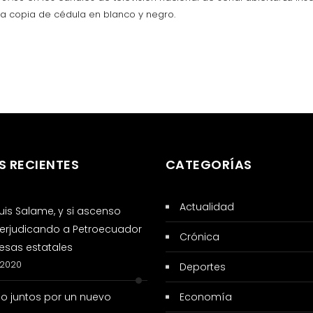
una copia de cédula en blanco y negro.
S RECIENTES
CATEGORÍAS
Actualidad
 Luis Salame, y si ascenso
erjudicando a Petroecuador
Crónica
sas estatales
 2020
Deportes
so juntos por un nuevo
Economía