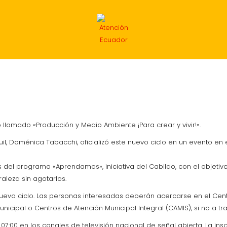
INTERNACIONAL
ECONOMÍA
DEPORTES
MIG
llamado «Producción y Medio Ambiente ¡Para crear y vivir!».
l, Doménica Tabacchi, oficializó este nuevo ciclo en un
evento en e
s del programa «Aprendamos», iniciativa del Cabildo, con el obje
aleza sin agotarlos.
vo ciclo. Las personas interesadas deberán acercarse en el Centro 
nicipal o Centros de Atención Municipal Integral (CAMIS), si no a 
00 en los canales de televisión nacional de señal abierta. La inscri