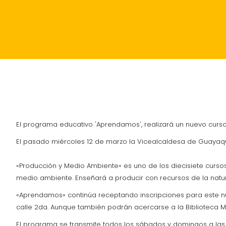
INICIO
POLÍTICA
ACTUALIDAD
SUCESOS
El programa educativo 'Aprendamos', realizará un nuevo curso 
El pasado miércoles 12 de marzo la Vicealcaldesa de Guayaqui
«Producción y Medio Ambiente» es uno de los diecisiete curso
medio ambiente. Enseñará a producir con recursos de la natur
«Aprendamos» continúa receptando inscripciones para este nue
calle 2da. Aunque también podrán acercarse a la Biblioteca Mu
El programa se transmite todos los sábados y domingos a las 07: