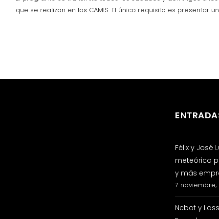
que se realizan en los CAMIS. El único requisito es presentar 
ENTRADA
Félix y José
meteórico p
y más empre
7 noviembre,
Nebot y Las