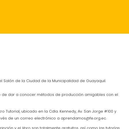
RANTES
CRÓNICA
l Salón de la Ciudad de la Municipalidad de Guayaquil.
tivo de dar a conocer métodos de producción amigables con el
Tutorial, ubicado en la Cdla. Kennedy, Av. San Jorge #100 y
través de un correo electrónico a aprendamos@fe.org.ec.
pción y el libro son totalmente gratuitos, así como las tutorías