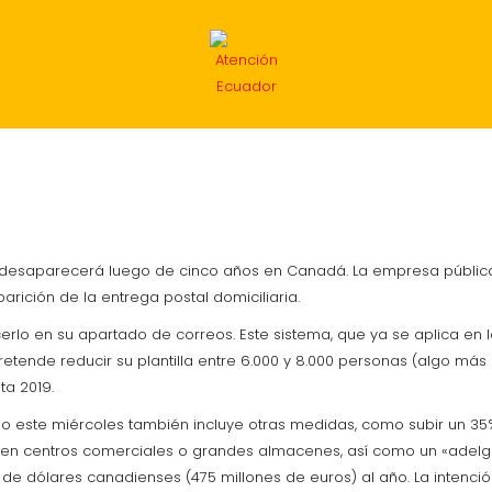
INTERNACIONAL
ECONOMÍA
DEPORTES
MIG
n desaparecerá luego de cinco años en Canadá. La empresa pública
rición de la entrega postal domiciliaria.
rlo en su apartado de correos. Este sistema, que ya se aplica en l
etende reducir su plantilla entre 6.000 y 8.000 personas (algo más
ta 2019.
este miércoles también incluye otras medidas, como subir un 35% la
ados en centros comerciales o grandes almacenes, así como un «ad
s de dólares canadienses (475 millones de euros) al año. La intenció