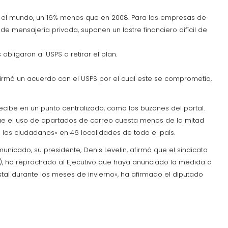
odo el mundo, un 16% menos que en 2008. Para las empresas de
 mensajería privada, suponen un lastre financiero difícil de
obligaron al USPS a retirar el plan.
n firmó un acuerdo con el USPS por el cual este se comprometía,
ecibe en un punto centralizado, como los buzones del portal.
que el uso de apartados de correo cuesta menos de la mitad
n los ciudadanos» en 46 localidades de todo el país.
unicado, su presidente, Denis Levelin, afirmó que el sindicato
D), ha reprochado al Ejecutivo que haya anunciado la medida a
al durante los meses de invierno», ha afirmado el diputado