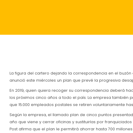
INICIO
POLÍTICA
ACTUALIDAD
SUCESOS
La figura del cartero dejando la correspondencia en el buzó
anunció este miércoles un plan que prevé la progresiva desapa
En 2019, quien quiera recoger su correspondencia deberá hace
los próximos cinco años a todo el país. La empresa también pr
que 15.000 empleados postales se retiren voluntariamente has
Según la empresa, el llamado plan de cinco puntos presentado 
año que viene y cerrar oficinas y sustituirlas por franquici
Post afirma que el plan le permitirá ahorrar hasta 700 millone