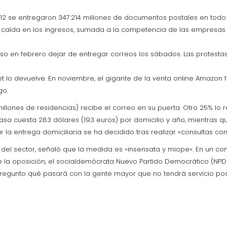
n 2012 se entregaron 347.214 millones de documentos postales en t
 caída en los ingresos, sumada a la competencia de las empresas de
puso en febrero dejar de entregar correos los sábados. Las protestas 
net lo devuelve. En noviembre, el gigante de la venta online Amazo
go.
lones de residencias) recibe el correo en su puerta. Otro 25% lo r
asa cuesta 283 dólares (193 euros) por domicilio y año, mientras 
r la entrega domiciliaria se ha decidido tras realizar «consultas co
 del sector, señaló que la medida es «insensata y miope». En un com
 de la oposición, el socialdemócrata Nuevo Partido Democrático (NP
regunto qué pasará con la gente mayor que no tendrá servicio post