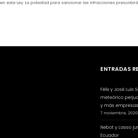
en esta Ley. La potestad para sancionar las infracciones prescribirá
ENTRADAS R
Félix y José Luis
meteórico perju
y más empresas 
7 noviembre, 2020
Nebot y Lasso ju
Ecuador