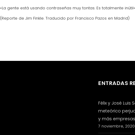
«La gente está usando contraseñas muy tontas. Es totalmente inútil»,
(Reporte de Jim Finkle. Traducido por Francisco Pazos en Madrid)
ENTRADAS R
Félix y José Luis
meteórico perju
y más empresas 
7 noviembre, 2020