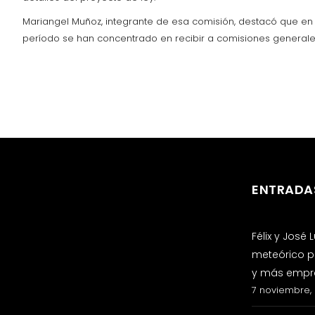
Mariangel Muñoz, integrante de esa comisión, destacó que en e
período se han concentrado en recibir a comisiones generales
ENTRADA
Félix y José
meteórico p
y más empre
7 noviembre,