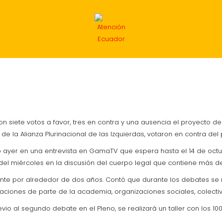
INTERNACIONAL
ECONOMÍA
DEPORTES
MIG
n siete votos a favor, tres en contra y una ausencia el proyecto de
de la Alianza Plurinacional de las Izquierdas, votaron en contra del
ó ayer en una entrevista en GamaTV que espera hasta el 14 de octub
del miércoles en la discusión del cuerpo legal que contiene más de 
te por alrededor de dos años. Contó que durante los debates se re
vaciones de parte de la academia, organizaciones sociales, colectiv
vio al segundo debate en el Pleno, se realizará un taller con los 10