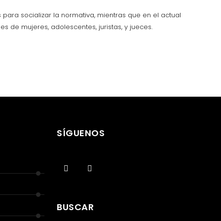
para socializar la normativa, mientras que en el actual
de mujeres, adolescentes, juristas, y jueces.
SÍGUENOS
BUSCAR