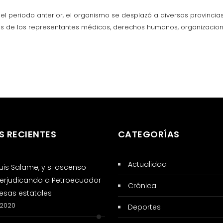
l periodo anterior, el organismo se desplazó a diversas provincias 
 de los representantes médicos, derechos humanos, organizaciones 
S RECIENTES
CATEGORÍAS
Actualidad
 Luis Salame, y si ascenso
erjudicando a Petroecuador
Crónica
sas estatales
 2020
Deportes