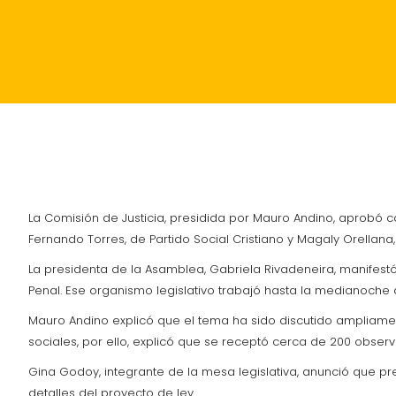
INICIO
POLÍTICA
ACTUALIDAD
SUCESOS
La Comisión de Justicia, presidida por Mauro Andino, aprobó co
Fernando Torres, de Partido Social Cristiano y Magaly Orellana, 
La presidenta de la Asamblea, Gabriela Rivadeneira, manifest
Penal. Ese organismo legislativo trabajó hasta la medianoche 
Mauro Andino explicó que el tema ha sido discutido ampliamen
sociales, por ello, explicó que se receptó cerca de 200 obser
Gina Godoy, integrante de la mesa legislativa, anunció que pre
detalles del proyecto de ley.