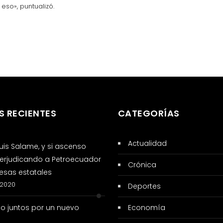
eso», puntualizó.
S RECIENTES
CATEGORÍAS
Actualidad
 Luis Salame, y si ascenso
erjudicando a Petroecuador
Crónica
sas estatales
 2020
Deportes
so juntos por un nuevo
Economía