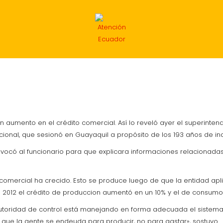
INTERNACIONAL
ECONOMÍA
DEPORTES
MIG
n aumento en el crédito comercial. Así lo reveló ayer el superint
onal, que sesionó en Guayaquil a propósito de los 193 años de ind
 convocó al funcionario para que explicara informaciones relacionad
 comercial ha crecido. Esto se produce luego de que la entidad ap
 2012 el crédito de produccion aumentó en un 10% y el de consumo
autoridad de control está manejando en forma adecuada el sistema 
a que la gente se endeuda para producir, no para gastar», sostuvo.