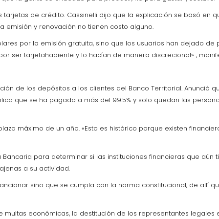
rjetas de crédito. Cassinelli dijo que la explicación se basó en qu
a emisión y renovación no tienen costo alguno.
ólares por la emisión gratuita, sino que los usuarios han dejado d
or ser tarjetahabiente y lo hacían de manera discrecional» , manif
lución de los depósitos a los clientes del Banco Territorial. Anunci
mplica que se ha pagado a más del 99.5% y solo quedan las personas
n plazo máximo de un año. «Esto es histórico porque existen financ
Bancaria para determinar si las instituciones financieras que aún 
ajenas a su actividad.
sancionar sino que se cumpla con la norma constitucional, de allí 
multas económicas, la destitución de los representantes legales e