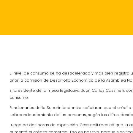
INICIO
POLÍTICA
ACTUALIDAD
SUCESOS
El nivel de consumo se ha desacelerado y más bien registra u
ante la comisión de Desarrollo Económico de la Asamblea Naci
El presidente de la mesa legislativa, Juan Carlos Cassinelli,
consumo.
Funcionarios de la Superintendencia señalaron que el crédito
sobreendeudamiento de las personas, según las cifras, desde
Luego de dos horas de exposición, Cassinelli recalcó que la 
aumentó el crédito comercial. Eso es positivo, porque signific