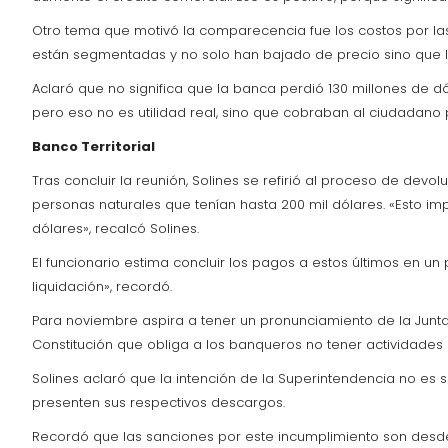
Otro tema que motivó la comparecencia fue los costos por las ta
están segmentadas y no solo han bajado de precio sino que l
Aclaró que no significa que la banca perdió 130 millones de d
pero eso no es utilidad real, sino que cobraban al ciudadano p
Banco Territorial
Tras concluir la reunión, Solines se refirió al proceso de devo
personas naturales que tenían hasta 200 mil dólares. «Esto i
dólares», recalcó Solines.
El funcionario estima concluir los pagos a estos últimos en u
liquidación», recordó.
Para noviembre aspira a tener un pronunciamiento de la Junta 
Constitución que obliga a los banqueros no tener actividades 
Solines aclaró que la intención de la Superintendencia no es 
presenten sus respectivos descargos.
Recordó que las sanciones por este incumplimiento son desde 