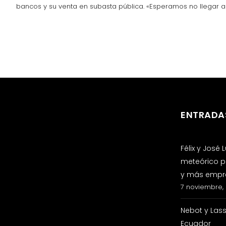
bancos y su venta en subasta pública. «Esperamos no llegar a 
ENTRADA
Félix y José
meteórico p
y más empre
7 noviembre,
Nebot y Las
Ecuador