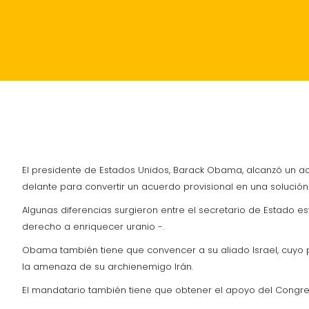
INICIO
POLÍTICA
ACTUALIDAD
SUCESOS
El presidente de Estados Unidos, Barack Obama, alcanzó un acu
delante para convertir un acuerdo provisional en una solución
Algunas diferencias surgieron entre el secretario de Estado e
derecho a enriquecer uranio -.
Obama también tiene que convencer a su aliado Israel, cuyo p
la amenaza de su archienemigo Irán.
El mandatario también tiene que obtener el apoyo del Congre