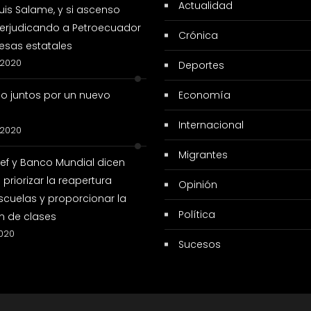
Actualidad
 Luis Salame, y si ascenso
erjudicando a Petroecuador
Crónica
sas estatales
 2020
Deportes
so juntos por un nuevo
Economía
Internacional
 2020
Migrantes
cef y Banco Mundial dicen
priorizar la reapertura
Opinión
scuelas y proporcionar la
Política
n de clases
2020
Sucesos