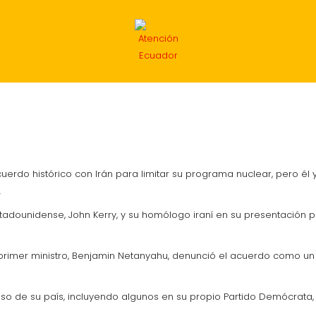
INTERNACIONAL
ECONOMÍA
DEPORTES
MIG
erdo histórico con Irán para limitar su programa nuclear, pero él 
.
stadounidense, John Kerry, y su homólogo iraní en su presentación p
rimer ministro, Benjamin Netanyahu, denunció el acuerdo como un «
so de su país, incluyendo algunos en su propio Partido Demócrata