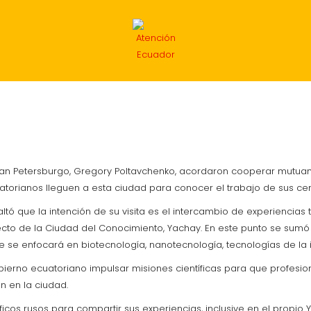
INTERNACIONAL
ECONOMÍA
DEPORTES
MIG
 San Petersburgo, Gregory Poltavchenko, acordaron cooperar mutuam
uatorianos lleguen a esta ciudad para conocer el trabajo de sus ce
tó que la intención de su visita es el intercambio de experiencias
cto de la Ciudad del Conocimiento, Yachay. En este punto se sumó
e se enfocará en biotecnología, nanotecnología, tecnologías de la
ierno ecuatoriano impulsar misiones científicas para que profesio
n en la ciudad.
icos rusos para compartir sus experiencias, inclusive en el propio 