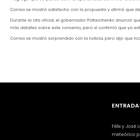
Correa se mostró satisfecho con la propuesta y afirmó que d
Durante la cita oficial, el gobernador Poltavchenko anunció q
más detalles sobre este convenio, pero sí confirmó que ya est
Correa se mostró sorprendido con la noticia, pero dijo que to
ENTRADA
Félix y José
meteórico p