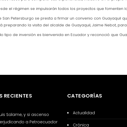
esde el régimen se impulsarán todos los proyectos que fomenten l
ue San Petersburgo se presta a firmar un convenio con Guayaquil qu
á preparando la visita del alcalde de Guayaquil, Jaime Nebot, para 
do tipo de inversión es bienvenida en Ecuador y reconoció que Guay
S RECIENTES
CATEGORÍAS
Actualidad
 Luis Salame, y si ascenso
erjudicando a Petroecuador
Crónica