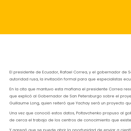
INICIO
POLÍTICA
ACTUALIDAD
SUCESOS
El presidente de Ecuador, Rafael Correa, y el gobernador de
autoridad rusa, la invitación formal para que especialistas ec
En la cita que mantuvo esta mañana el presidente Correa resal
que explicó al Gobernador de San Petersburgo sobre el proye
Guillaume Long, quien reiteró que Yachay será un proyecto qu
Una vez que conoció estos datos, Poltavchenko propuso al gob
de cerca el trabajo de los centros de conocimiento que existe
Y agregó que se puede abrir la oportunidad de enviar a científ