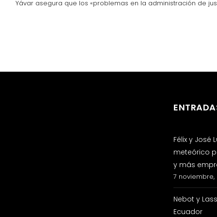
Yávar asegura que los «problemas en la administración de justi
ENTRADA
Félix y José
meteórico p
y más empre
7 noviembre,
Nebot y Las
Ecuador