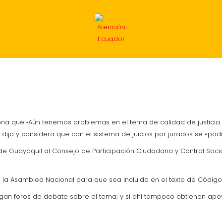
INTERNACIONAL
ECONOMÍA
DEPORTES
MIG
ona que:»Aún tenemos problemas en el tema de calidad de justicia. 
dijo y considera que con el sistema de juicios por jurados se «pod
 de Guayaquil al Consejo de Participación Ciudadana y Control Soc
a la Asamblea Nacional para que sea incluida en el texto de Código
agan foros de debate sobre el tema; y si ahí tampoco obtienen ap