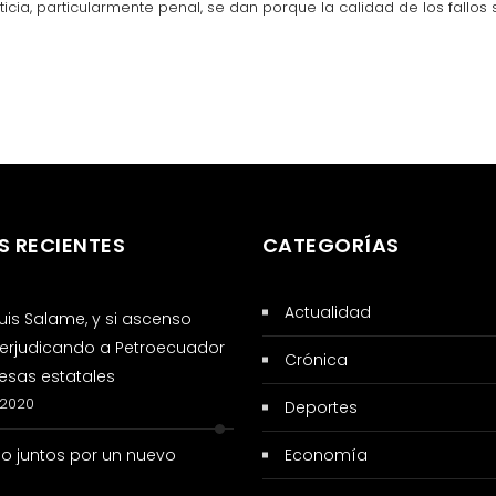
cia, particularmente penal, se dan porque la calidad de los fallos 
S RECIENTES
CATEGORÍAS
Actualidad
 Luis Salame, y si ascenso
erjudicando a Petroecuador
Crónica
sas estatales
 2020
Deportes
so juntos por un nuevo
Economía