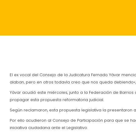
INICIO
POLÍTICA
ACTUALIDAD
SUCESOS
El ex vocal del Consejo de la Judicatura Fernado Yávar menci
alaban, pero en otros todavía creo que nos queda debiendo», 
Yávar acudió este miércoles, junto a la Federación de Barrios
propagar esta propuesta reformatoria judicial.
Según reclamaron, esta propuesta legislativa la presentaron 
Por ello acudieron al Consejo de Participación para que se h
iniciativa ciudadana ante el Legislativo.