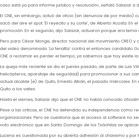
caso está ya para informe jurídico y resolución», señaló Salazar a d
El CNE, sin embargo, actuó de oficio (sin denuncia de por medio) c
sacó del aire el spot 'El reyecito y su corte', de Alberto Acosta. E
promoción. En el segundo, dijo Salazar, actuaron porque era tema
Pero para César Monge, director nacional del movimiento CREO y c
del video denominado 'La feriatta' contra el entonces candidato Guil
CNE a reclamar es perder el tiempo, ya sabemos que hoy existe la 
La queja más reciente se dio el jueves pasado, de parte de Luis Vill
helicópteros, aparataje de seguridad) para promocionar a sus can
actual alcalde (e) de Quito, Ernesto Albán, el pasado miércoles. E
Quito a los valles.
Hasta el viernes, Salazar dijo que el CNE no había conocido oficial
Pese a las criticas, el CNE ha defendido su independencia como rec
organizaciones. Pero se cuestiona que el acceso al software no se
voto electrónico que en Santo Domingo de los Tsáchilas se aplica
Lucena es cuestionada por su abierta adhesión al chavismo y por 