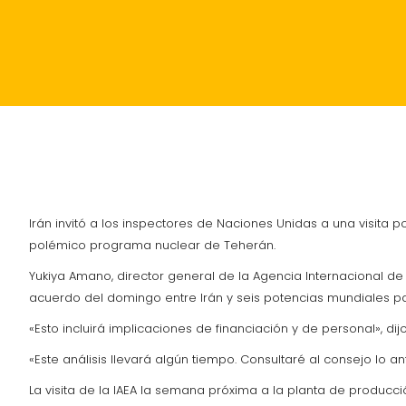
INICIO
POLÍTICA
ACTUALIDAD
SUCESOS
Irán invitó a los inspectores de Naciones Unidas a una visit
polémico programa nuclear de Teherán.
Yukiya Amano, director general de la Agencia Internacional de
acuerdo del domingo entre Irán y seis potencias mundiales para
«Esto incluirá implicaciones de financiación y de personal», d
«Este análisis llevará algún tiempo. Consultaré al consejo lo
La visita de la IAEA la semana próxima a la planta de produ