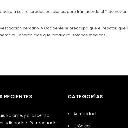
pese a sus reiteradas peticiones, pero Irán acordó el 11 de noviem
estigación cercano. A Occidente le preocupa que el reactor, que Ir
erativo. Teherán dice que producirá isótopos médicos.
S RECIENTES
CATEGORÍAS
Actualidad
 Luis Salame, y si ascenso
erjudicando a Petroecuador
Crónica