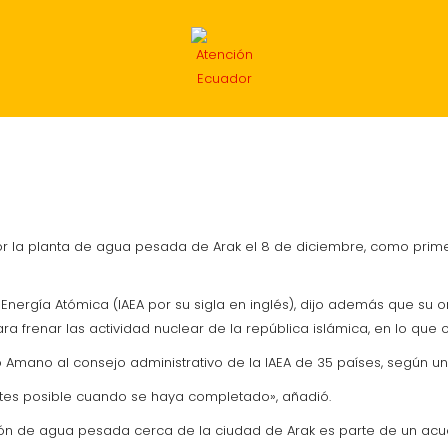
INTERNACIONAL
ECONOMÍA
DEPORTES
MIG
a por la planta de agua pesada de Arak el 8 de diciembre, como pri
 Energía Atómica (IAEA por su sigla en inglés), dijo además que su
 frenar las actividad nuclear de la república islámica, en lo que co
ijo Amano al consejo administrativo de la IAEA de 35 países, según u
 antes posible cuando se haya completado», añadió.
cción de agua pesada cerca de la ciudad de Arak es parte de un ac