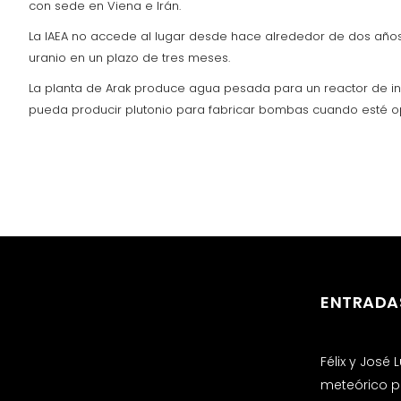
con sede en Viena e Irán.
La IAEA no accede al lugar desde hace alrededor de dos años, 
uranio en un plazo de tres meses.
La planta de Arak produce agua pesada para un reactor de inv
pueda producir plutonio para fabricar bombas cuando esté op
ENTRADA
Félix y José
meteórico p