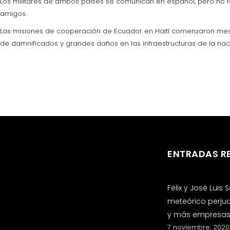
Los militares de ambos países se comunican en español, pero no fa
amigos.
Las misiones de cooperación de Ecuador en Haití comenzaron meses
de damnificados y grandes daños en las infraestructuras de la na
ENTRADAS R
Félix y José Luis
meteórico perju
y más empresas 
7 noviembre, 2020