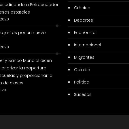
erjudicando a Petroecuador
Crónica
sas estatales
 2020
Deportes
so juntos por un nuevo
Economía
Internacional
 2020
Migrantes
cef y Banco Mundial dicen
priorizar la reapertura
Opinión
scuelas y proporcionar la
Política
n de clases
2020
Sucesos