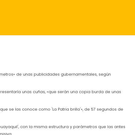
RANTES
CRÓNICA
arámetros» de unas publicidades gubernamentales, según
e presentaría unas cuñas, «que serán una copia burda de unas
 «que se las conoce como 'La Patria brilla'», de 57 segundos de
uayaquil', con la misma estructura y parámetros que las antes
misiva.