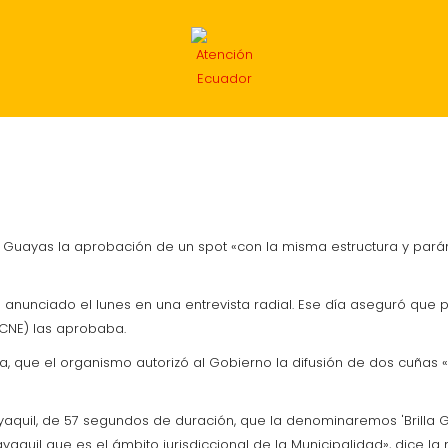
INTERNACIONAL
ECONOMÍA
DEPORTES
MIG
 del Guayas la aprobación de un spot «con la misma estructura y p
a anunciado el lunes en una entrevista radial. Ese día aseguró qu
(CNE) las aprobaba.
ora, que el organismo autorizó al Gobierno la difusión de dos cuñas
yaquil, de 57 segundos de duración, que la denominaremos 'Brilla G
ayaquil que es el ámbito jurisdiccional de la Municipalidad», dice la 