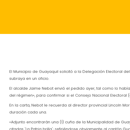
INICIO
POLÍTICA
ACTUALIDAD
SUCESOS
El Municipio de Guayaquil solicitó a la Delegación Electoral
subraya en un oficio.
El alcalde Jaime Nebot envió el pedido ayer, tal como lo habí
del régimen», para confirmar si el Consejo Nacional Electoral 
En la carta, Nebot le recuerda al director provincial Lincoln M
duración cada una.
«Adjunto encontrarán una (1) cuña de la Municipalidad de Gua
citadas 'La Patria brilla'; refiriéndose obviamente al cantón Gu