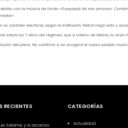
 Cabildo con la música de fondo «Guayaquil de mis amores». Combin
enestar».
 su carácter electoral, según la institución. Nebot negó esto y acu
cial sobre los 7 años del régimen, que a criterio de Nebot, no eran i
olución del pleno. No confirmó si se acogerá el nuevo pedido munic
S RECIENTES
CATEGORÍAS
Actualidad
 Luis Salame, y si ascenso