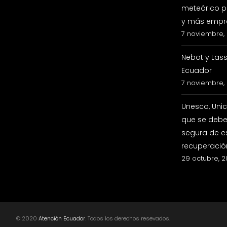
meteórico p
y más empre
7 noviembre,
Nebot y Las
Ecuador
7 noviembre,
Unesco, Uni
que se debe 
segura de e
recuperació
29 octubre, 
© 2020
Atención Ecuador
. Todos los derechos resevados.