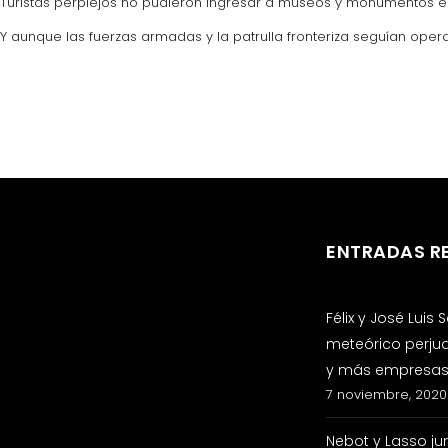
Turistas perplejos no pudieron ingresar a museos y monumentos en 
Y aunque las fuerzas armadas y la patrulla fronteriza seguían op
ENTRADAS R
Félix y José Luis
meteórico perju
y más empresas 
7 noviembre, 2020
Nebot y Lasso ju