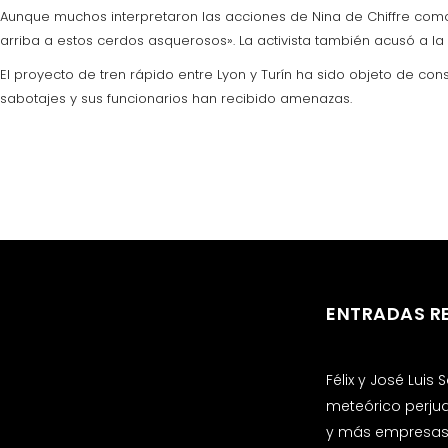
Aunque muchos interpretaron las acciones de Nina de Chiffre como 
arriba a estos cerdos asquerosos». La activista también acusó a la
El proyecto de tren rápido entre Lyon y Turín ha sido objeto de co
sabotajes y sus funcionarios han recibido amenazas.
ENTRADAS R
Félix y José Luis
meteórico perju
y más empresas 