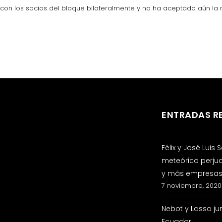
con los socios del bloque bilateralmente y no ha aceptado aún la 
ENTRADAS R
Félix y José Luis
meteórico perju
y más empresas 
7 noviembre, 2020
Nebot y Lasso ju
Ecuador